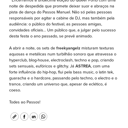
* Encerramos a undécima edição do Queer Porto com uma
noite de despedida que promete deixar suor e abraços na
pista de dança do Passos Manuel. Não só pelas pessoas
responsáveis por agitar a cabine de DJ, mas também pela
audiência: o público do festival, as pessoas amigas,
convidades oficiais… Um público que, a julgar pelo sucesso
desta festa o ano passado, se prevê animado.
A abrir a noite, os sets de
freekyangelz
misturam texturas
aquosas e metálicas num turbilhão sonoro que atravessa o
hyperclub, blog-house, electroclash, techno e pop, criando
sets sensuais, eufóricos e glitchy. Já
ASTREA
, com uma
forte influência do hip-hop, flui pela bass music, o latin tek,
guaracha e o hardcore, passando pelo techno, o electro e o
trance, criando um universo que, apesar de eclético, é
coeso.
Todes ao Passos!