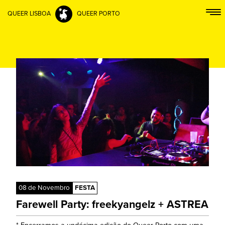
QUEER LISBOA
QUEER PORTO
08 de Novembro
FESTA
Farewell Party: freekyangelz + ASTREA