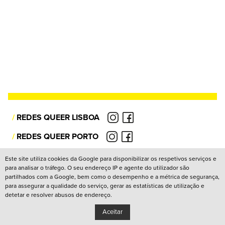
/
REDES QUEER LISBOA
/
REDES QUEER PORTO
/
CANAL YOUTUBE
Este site utiliza cookies da Google para disponibilizar os respetivos serviços e
para analisar o tráfego. O seu endereço IP e agente do utilizador são
partilhados com a Google, bem como o desempenho e a métrica de segurança,
Política de Privacidade
para assegurar a qualidade do serviço, gerar as estatísticas de utilização e
detetar e resolver abusos de endereço.
Copyright: Associação Cultural Janela Indiscreta
/
Design:
João Pascoal Studio
Development:
After You
Aceitar