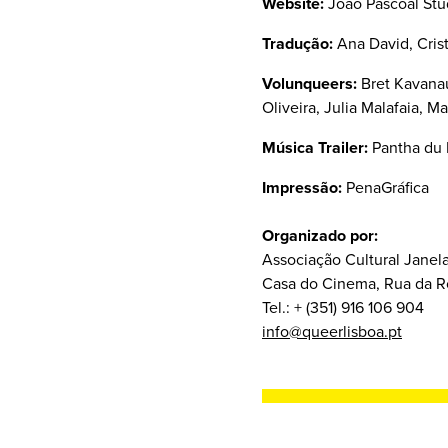
Website:
João Pascoal Stu
Tradução:
Ana David, Cris
Volunqueers:
Bret Kavanau
Oliveira, Julia Malafaia, M
Música Trailer:
Pantha du 
Impressão:
PenaGráfica
Organizado por:
Associação Cultural Janela
Casa do Cinema, Rua da Ro
Tel.: + (351) 916 106 904
info@queerlisboa.pt